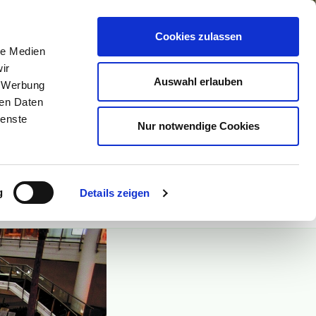
Cookies zulassen
le Medien
ir
Auswahl erlauben
, Werbung
ETRIEB
ren Daten
ienste
Nur notwendige Cookies
g
Details zeigen
KT