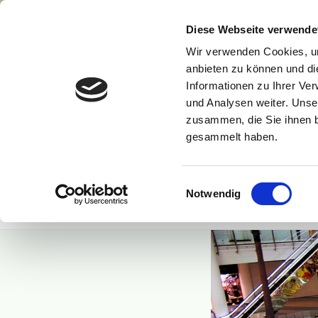
Zum
Inhalt
Diese Webseite verwende
springen
Wir verwenden Cookies, um
anbieten zu können und di
Informationen zu Ihrer Ve
G. CASOLA
und Analysen weiter. Unse
zusammen, die Sie ihnen b
Geschäftsführer Ulrich Wehr
gesammelt haben.
Einwilligungsauswahl
Notwendig
Startseite
ÜBER UNS
L